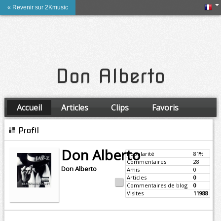
« Revenir sur 2Kmusic
Don Alberto
Accueil
Articles
Clips
Favoris
Amis
Profil
Don Alberto
Popularité
81%
Commentaires
28
Don Alberto
Amis
0
Articles
0
Commentaires de blog
0
Visites
11988