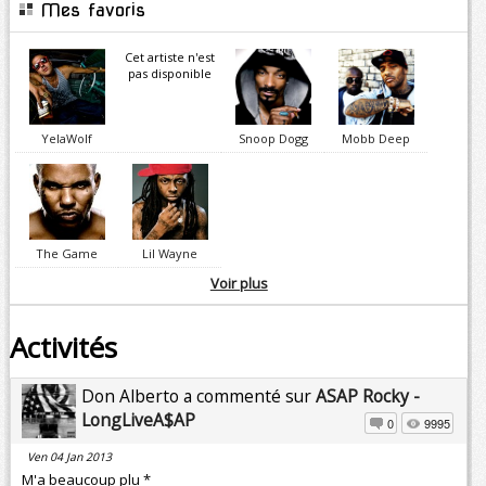
Mes favoris
Cet artiste n'est
pas disponible
YelaWolf
Snoop Dogg
Mobb Deep
The Game
Lil Wayne
Voir plus
Activités
Don Alberto a commenté sur
ASAP Rocky -
LongLiveA$AP
0
9995
Ven 04 Jan 2013
M'a beaucoup plu *