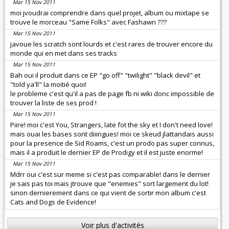
Mar 15 Nov 2011
moi jvoudrai comprendre dans quel projet, album ou mixtape se
trouve le morceau "Same Folks" avec Fashawn ???
Mar 15 Nov 2011
javoue les scratch sont lourds et c'est rares de trouver encore du
monde qui en met dans ses tracks
Mar 15 Nov 2011
Bah oui il produit dans ce EP "go off" "twilight" "black devil" et
"told ya'll" la moitié quoi!
le probleme c'est qu'il a pas de page fb ni wiki donc impossible de
trouver la liste de ses prod !
Mar 15 Nov 2011
Piire! moi c'est You, Strangers, late fot the sky et I don't need love!
mais ouai les bases sont diiingues! moi ce skeud jlattandais aussi
pour la presence de Sid Roams, c'est un prodo pas super connus,
mais il a produit le dernier EP de Prodigy et il est juste enorme!
Mar 15 Nov 2011
Mdrr oui c'est sur meme si c'est pas comparable! dans le dernier
je sais pas toi mais jtrouve que "enemies" sort largement du lot!
sinon dernierement dans ce qui vient de sortir mon album c'est
Cats and Dogs de Evidence!
Voir plus d'activités