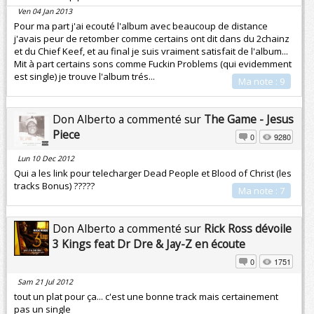
Ven 04 Jan 2013
Pour ma part j'ai ecouté l'album avec beaucoup de distance
j'avais peur de retomber comme certains ont dit dans du 2chainz
et du Chief Keef, et au final je suis vraiment satisfait de l'album...
Mit à part certains sons comme Fuckin Problems (qui evidemment
est single) je trouve l'album trés...
Ma note : 9
Don Alberto a commenté sur
The Game - Jesus
Piece
0
9280
Lun 10 Dec 2012
Qui a les link pour telecharger Dead People et Blood of Christ (les
tracks Bonus) ?????
Ma note : 7
Don Alberto a commenté sur
Rick Ross dévoile
3 Kings feat Dr Dre & Jay-Z en écoute
0
1751
Sam 21 Jul 2012
tout un plat pour ça... c'est une bonne track mais certainement
pas un single