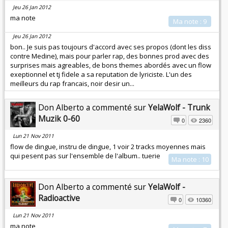
Jeu 26 Jan 2012
ma note
Ma note : 9
Jeu 26 Jan 2012
bon.. Je suis pas toujours d'accord avec ses propos (dont les diss
contre Medine), mais pour parler rap, des bonnes prod avec des
surprises mais agreables, de bons themes abordés avec un flow
exeptionnel et tj fidele a sa reputation de lyriciste. L'un des
meilleurs du rap francais, noir desir un...
Don Alberto a commenté sur
YelaWolf - Trunk
Muzik 0-60
0
2360
Lun 21 Nov 2011
flow de dingue, instru de dingue, 1 voir 2 tracks moyennes mais
qui pesent pas sur l'ensemble de l'album.. tuerie
Ma note : 10
Don Alberto a commenté sur
YelaWolf -
Radioactive
0
10360
Lun 21 Nov 2011
ma note