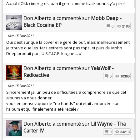
Aaaah! Okk cimer gros, bah il gere comme track bonus y'a pire!
Don Alberto a commenté sur
Mobb Deep -
Black Cocaine EP
0
2190
Mar 15 Nov 2011
Oui c'est sur que la cover elle gere de ouf, mais malheuresement
je trouve que les 1ers extraits sont pas tops, et puis du Mobb
Deep produit par J.U.S.T.I.C.E. league ... :/
Don Alberto a commenté sur
YelaWolf -
Radioactive
0
10360
Mar 15 Nov 2011
Sincerement jai un peu de difficultées a comprendre se que cet
albums va nous donner
vous en pensez quoi de "no hands" qui etait annoncée sur
l'album et qui finalement a été recale?
Don Alberto a commenté sur
Lil Wayne - Tha
Carter IV
0
34213