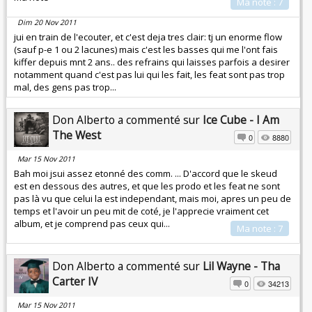
Ma note : 7
Dim 20 Nov 2011
jui en train de l'ecouter, et c'est deja tres clair: tj un enorme flow
(sauf p-e 1 ou 2 lacunes) mais c'est les basses qui me l'ont fais
kiffer depuis mnt 2 ans.. des refrains qui laisses parfois a desirer
notamment quand c'est pas lui qui les fait, les feat sont pas trop
mal, des gens pas trop...
Don Alberto a commenté sur
Ice Cube - I Am
The West
0
8880
Mar 15 Nov 2011
Bah moi jsui assez etonné des comm. ... D'accord que le skeud
est en dessous des autres, et que les prodo et les feat ne sont
pas là vu que celui la est independant, mais moi, apres un peu de
temps et l'avoir un peu mit de coté, je l'apprecie vraiment cet
album, et je comprend pas ceux qui...
Ma note : 7
Don Alberto a commenté sur
Lil Wayne - Tha
Carter IV
0
34213
Mar 15 Nov 2011