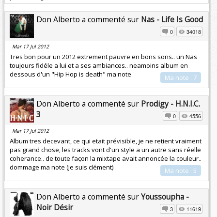
Don Alberto a commenté sur
Nas - Life Is Good
0
34018
Mar 17 Jul 2012
Tres bon pour un 2012 extrement pauvre en bons sons.. un Nas
toujours fidéle a lui et a ses ambiances.. neamoins album en
dessous d'un "Hip Hop is death" ma note
Ma note : 7
Don Alberto a commenté sur
Prodigy - H.N.I.C.
3
0
4556
Mar 17 Jul 2012
Album tres decevant, ce qui etait prévisible, je ne retient vraiment
pas grand chose, les tracks vont d'un style a un autre sans réelle
coherance.. de toute façon la mixtape avait annoncée la couleur..
dommage ma note (je suis clément)
Ma note : 5
Don Alberto a commenté sur
Youssoupha -
Noir Désir
3
11619